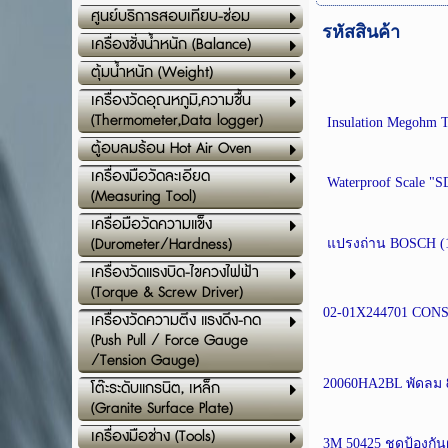
ศูนย์บริการสอบเทียบ-ซ่อม
รหัสสินค้า
เครื่องชั่งน้ำหนัก (Balance)
ตุ้มน้ำหนัก (Weight)
เครื่องวัดอุณหภูมิ,ความชื้น
(Thermometer,Data logger)
Insulation Megohm T
ตู้อบลมร้อน Hot Air Oven
เครื่องมือวัดละเอียด
Waterproof Scale "
(Measuring Tool)
เครื่อมือวัดความแข็ง
(Durometer/Hardness)
แปรงถ่าน BOSCH (1
เครื่องวัดแรงบิด-ไขควงไฟฟ้า
(Torque & Screw Driver)
02-01X244701 CONSEN
เครื่องวัดความตึง แรงดึง-กด
(Push Pull / Force Gauge
/Tension Gauge)
20060HA2BL พัดลม 
โต๊ะระดับแกรนิต, เหล็ก
(Granite Surface Plate)
เครื่องมือช่าง (Tools)
3M 50425 ชุดป้องกัน