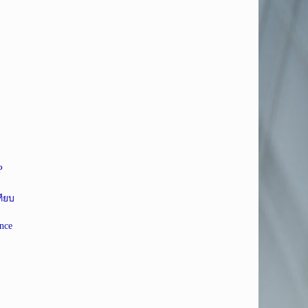
P
ทียบ
nce