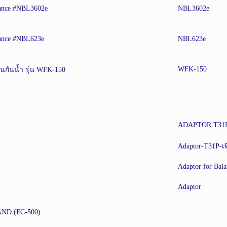
ance #NBL3602e
NBL3602e
ance #NBL623e
NBL623e
WFK-150
ืี้นกันน้ำ รุ่น WFK-150
ADAPTOR T31
Adaptor-T31P-เ
Adaptor for Bala
Adaptor
 AND (FC-500)