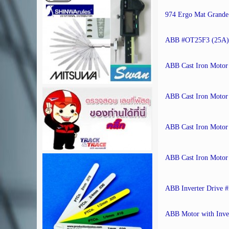
974 Ergo Mat Grande 
ABB #OT25F3 (25A)
ABB Cast Iron Mot
ABB Cast Iron Mot
ABB Cast Iron Moto
ABB Cast Iron Mot
ABB Inverter Drive
ABB Motor with Inve