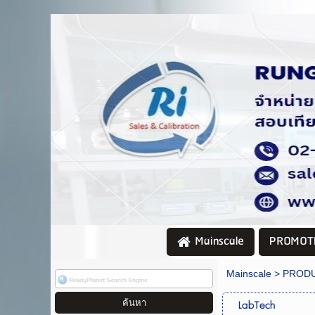
PROMOT
Mainscale
Mainscale
>
PROD
LabTech