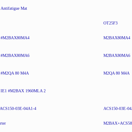
Antifatigue Mat
OT25F3
or #M2BAX80MA4
M2BAX80MA4
or #M2BAX80MA6
M2BAX80MA6
r #M2QA 80 M4A
M2QA 80 M4A
or IE1 #M2BAX 1960MLA 2
 #ACS150-03E-04A1-4
ACS150-03E-04
rter
M2BAX+ACS58