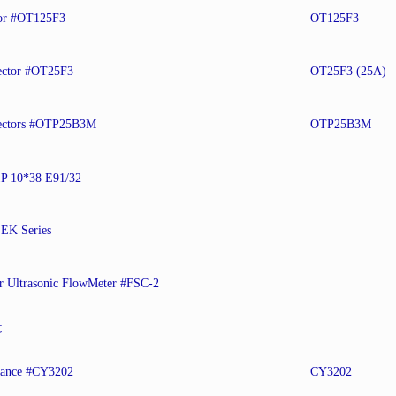
or #OT125F3
OT125F3
ector #OT25F3
OT25F3 (25A)
ectors #OTP25B3M
OTP25B3M
P 10*38 E91/32
EK Series
r Ultrasonic FlowMeter #FSC-2
;
lance #CY3202
CY3202