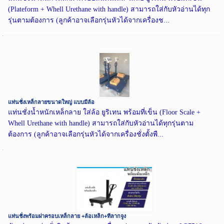
(Plateform + Whell Urethane with handle) สามารถใส่กับหัวอ่านได้ทุก
รุ่นตามต้องการ (ลูกค้าอาจเลือกรุ่นหัวได้จากเครื่องช...
แท่นชั่งเหล็กลายขนาดใหญ่ แบบมีล้อ
แท่นชั่งน้ำหนักเหล็กลาย ใส่ล้อ ยูริเทน พร้อมที่เข็น (Floor Scale +
Whell Urethane with handle) สามารถใส่กับหัวอ่านได้ทุกรุ่นตาม
ต้องการ (ลูกค้าอาจเลือกรุ่นหัวได้จากเครื่องชั่งตั้งพื...
แท่นชั่งพร้อมฝาครอบเหล็กลาย +ล้อเหล็ก+ที่ลากจูง