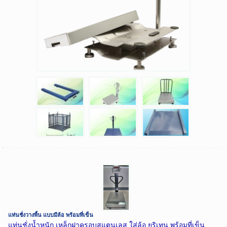
แท่นชั่งวางพื้น แบบมีล้อ พร้อมที่เข็น
แท่นชั่งน้ำหนัก เหล็กฝาครอบสแตนเลส ใส่ล้อ ยูริเทน พร้อมที่เข็น