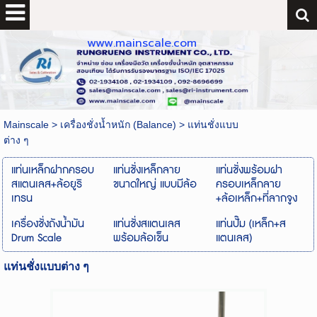
www.mainscale.com
Mainscale
>
เครื่องชั่งน้ำหนัก (Balance)
>
แท่นชั่งแบบ
ต่าง ๆ
แท่นเหล็กฝากครอบ
แท่นชั่งเหล็กลาย
แท่นชั่งพร้อมฝา
สแตนเลส+ล้อยูริ
ขนาดใหญ่ แบบมีล้อ
ครอบเหล็กลาย
เทรน
+ล้อเหล็ก+ที่ลากจูง
เครื่องชั่งถังน้ำมัน
แท่นชั่งสแตนเลส
แท่นปั๊ม (เหล็ก+ส
Drum Scale
พร้อมล้อเข็น
แตนเลส)
แท่นชั่งแบบต่าง ๆ