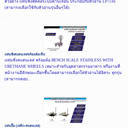
ตัวอย่าง แท่นชั่งติดล้อระบบคานเลื่อน ประกอบกับหัวอ่าน LP7516
(สามารถเลือกใช้กับหัวอ่านรุ่นอื่นๆได้)
แท่นชั่งสแตนเลสพร้อมล้อเข็น
แท่นชั่งสแตนเลส พร้อมล้อ BENCH SCALE STAINLESS WITH
URETHANE WHEELS เหมาะสำหรับอุตสาหกรรมอาหาร หรืองานที่
หน้างานมีลักษณะเปียกชื้นโดยสามารถเลือกใส่หัวอ่านได้อิสระ ทุกรุ่น
(สามารถสอบ...
แท่นปั๊ม (เหล็ก+สแตนเลส)