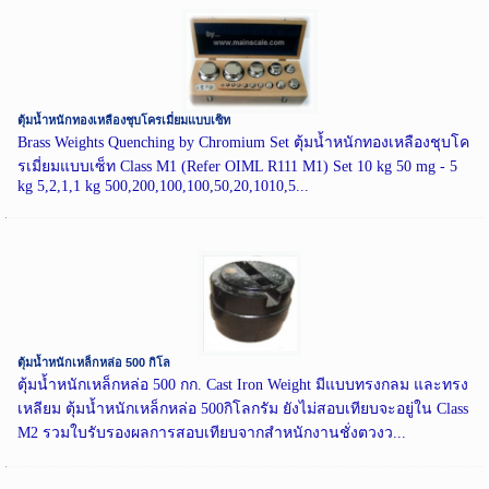
ตุ้มน้ำหนักทองเหลืองชุบโครเมี่ยมแบบเซ็ท
Brass Weights Quenching by Chromium Set ตุ้มน้ำหนักทองเหลืองชุบโค
รเมี่ยมแบบเซ็ท Class M1 (Refer OIML R111 M1) Set 10 kg 50 mg - 5
kg 5,2,1,1 kg 500,200,100,100,50,20,1010,5...
ตุ้มน้ำหนักเหล็กหล่อ 500 กิโล
ตุ้มน้ำหนักเหล็กหล่อ 500 กก. Cast Iron Weight มีแบบทรงกลม และทรง
เหลียม ตุ้มน้ำหนักเหล็กหล่อ 500กิโลกรัม ยังไม่สอบเทียบจะอยู่ใน Class
M2 รวมใบรับรองผลการสอบเทียบจากสำหนักงานชั่งตวงว...