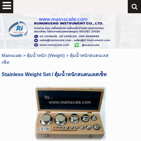
www.mainscale.com
Mainscale
>
ตุ้มน้ำหนัก (Weight)
>
ตุ้มน้ำหนักสแตนเลส
เซ็ท
Stainless Weight Set / ตุ้มน้ำหนักสแตนเลสเซ็ท