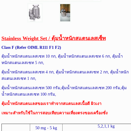
Stainless Weight Set / ตุ้มน้ำหนักสแตนเลสเซ็ท
Class F (Refer OIML R111 F1 F2)
ตุ้มน้ำหนักสแตนเลสเซท 10 กก,
ตุ้มน้ำหนักสแตนเลสเซท 6 กก,
ตุ้มน้ำ
หนักสแตนเลสเซท 5 กก,
ตุ้มน้ำหนักสแตนเลสเซท 4 กก,
ตุ้มน้ำหนักสแตนเลสเซท 2 กก,
ตุ้มน้ำหนัก
สแตนเลสเซท 1 กก,
ตุ้มน้ำหนักสแตนเลสเซท 500 กรัม,ตุ้มน้ำหนักสแตนเลสเซท 200 กรัม,ตุ้ม
น้ำหนักสแตนเลสเซท 100 กรัม,
ตุ้มน้ำหนักสแตนเลสของเราทำจากสแตนเลสเนื้อดี ผิวเงา
เหมาะสำหรับใช้ในการสอบเทียบความเที่ยงตรงของเครื่องชั่ง
5,2,1,1 kg
50 mg - 5 kg