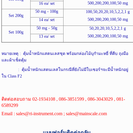
500,200,200,100,50 mg
16 ea/ set
50 mg - 100g
100,50,20,20,10,5,2,2,1 g
Set 200g
500,200,200,100,50 mg
14 ea/ set
50 mg - 50g
50,20,20,10,5,2,2,1 g
Set 100g
500,200,200,100,50 mg
13 ea/ set
หมายเหตุ : ตุ้มน้ำหนักแสตนเลสชุด พร้อมกล่องไม้บุกำมะหยี่ ที่คีบ ถุงมือ
และผ้าเช็ดตุ้ม
: ตุ้มน้ำหนักแสตนเลสในกรณีที่ยังไม่มีใบเซอร์ฯจะมีน้ำหนักอยู่
ใน Class F2
ติดต่อสอบถาม 02-1934108 , 086-3851599 , 086-3043029 , 081-
6589299
Email : sales@ri-instrument.com ; sales@mainscale.com
แบบฟอร์มติดต่อกลับ