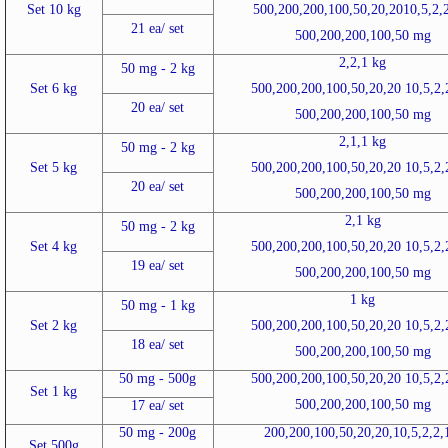
Set 10 kg
500,200,200,100,50,20,2010,5,2,2
21 ea/ set
500,200,200,100,50 mg
2,2,1 kg
50 mg - 2 kg
Set 6 kg
500,200,200,100,50,20,20 10,5,2,
20 ea/ set
500,200,200,100,50 mg
2,1,1 kg
50 mg - 2 kg
Set 5 kg
500,200,200,100,50,20,20 10,5,2,
20 ea/ set
500,200,200,100,50 mg
2,1 kg
50 mg - 2 kg
Set 4 kg
500,200,200,100,50,20,20 10,5,2,
19 ea/ set
500,200,200,100,50 mg
1 kg
50 mg - 1 kg
Set 2 kg
500,200,200,100,50,20,20 10,5,2,
18 ea/ set
500,200,200,100,50 mg
50 mg - 500g
500,200,200,100,50,20,20 10,5,2,
Set 1 kg
500,200,200,100,50 mg
17 ea/ set
50 mg - 200g
200,200,100,50,20,20,10,5,2,2,
Set 500g